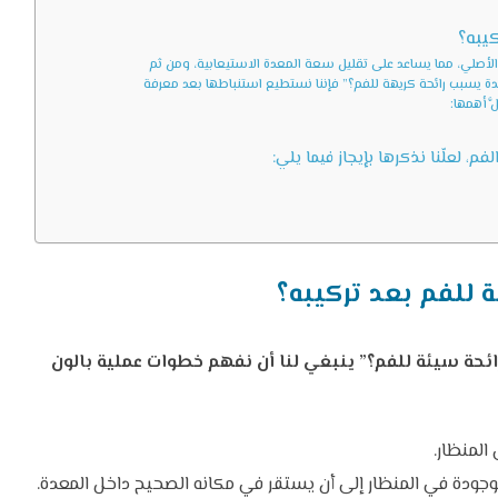
يبه؟
نه يشغل نحو 40% من حجم المعدة الأصلي، مما يساعد على تقليل سعة المعدة الاستيعابية، ومن ثم
دة يسبب رائحة كريهة للفم؟” فإننا نستطيع استنباطها بعد معرفة
َ أهمها:
م، لعلّنا نذكرها بإيجاز فيما يلي:
 للفم بعد تركيبه؟
حة سيئة للفم؟” ينبغي لنا أن نفهم خطوات عملية بالون
المنظار.
موجودة في المنظار إلى أن يستقر في مكانه الصحيح داخل المعدة.