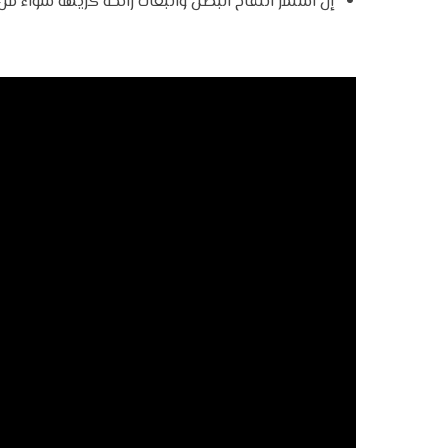
إن استمر انتفاخ البطن وانبعاث رائحة كريهة سواءً من