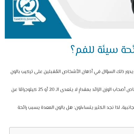
حة سيئة للفم؟
ا يدور ذلك السؤال في أذهان الأشخاص المُقبلين على تركيب بالون
إن بالون المعدة طريقة جيدة في التخسيس خاصةً للأشخاص أصحاب الوزن الزائد بمقدارٍ لا يتعدى الـ 20 أو 25 كيلوجرامًا عن
انبية، لذا نجد الكثير يتساءلون:
هل بالون المعدة يسبب رائحة