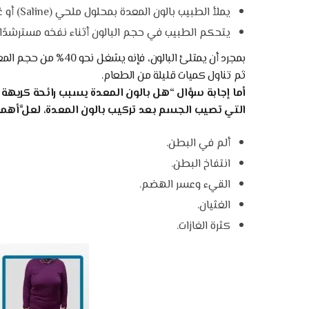
يملأ الطبيب بالون المعدة بمحلول ملحي (Saline) أو غاز – وفقًا لنوع بالون المعدة.
يتحكم الطبيب في حجم البالون أثناء نفخه مسترشدًا ب
بمجرد أن يمتلئ البالو
ثم تناول كميات قليلة من الطعام.
أما إجابة سؤال “هل بالون المعدة يسبب رائحة كريهة 
التي تصيب الجسم بعد تركيب بالون المعدة، لعلَّ أهمه
ألم في البطن.
انتفاخ البطن.
القيء وعسر الهضم.
الغثيان.
كثرة الغازات.