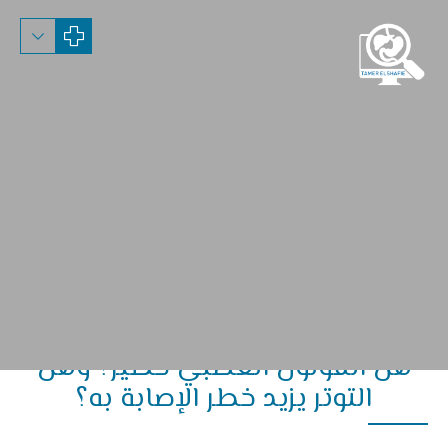
هل القولون العصبي خطير؟ وهل
التوتر يزيد خطر الإصابة به؟