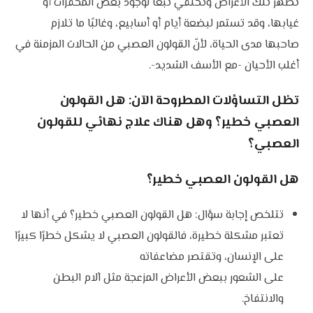
تظهر تلك الأعراض وتختفي تبعًا لوجود بعض المُحفزات أو
غيابها، وقد تستمر لبضعة أيام أو أسابيع، وغالبًا ما تلازم
صاحبها مدى الحياة، لأنّ القولون العصبي من الحالات المزمنة في
أغلب الأحيان -مع الأسف الشديد-.
تظل التساؤلات المطروحة الآن: هل القولون
العصبي خطير؟ وهل هناك علاج نهائي للقولون
العصبي؟
هل القولون العصبي خطير؟
تتلخص إجابة سؤال: هل القولون العصبي خطير؟ في أنها لا
تعتبر مشكلة خطيرة، فالقولون العصبي لا يشكل خطرًا كبيرًا
على الإنسان، وتقتصر مضاعفاته
على الشعور ببعض الأعراض المزعجة مثل آلام البطن
والانتفاخ.