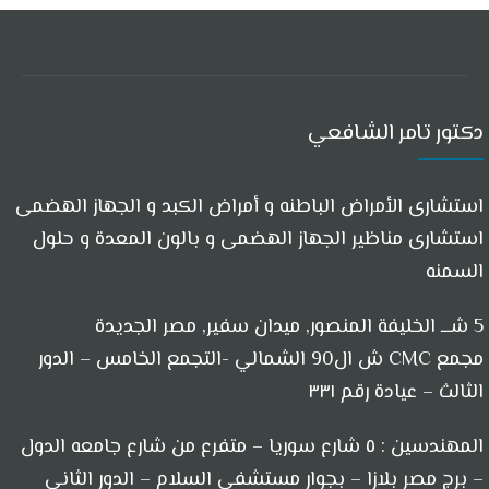
دكتور تامر الشافعي
استشارى الأمراض الباطنه و أمراض الكبد و الجهاز الهضمى
استشارى مناظير الجهاز الهضمى و بالون المعدة و حلول
السمنه
5 شـــ الخليفة المنصور, ميدان سفير, مصر الجديدة
مجمع CMC ش ال90 الشمالي -التجمع الخامس – الدور
الثالث – عيادة رقم ٣٣١
المهندسين : ٥ شارع سوريا – متفرع من شارع جامعه الدول
– برج مصر بلازا – بجوار مستشفي السلام – الدور الثاني